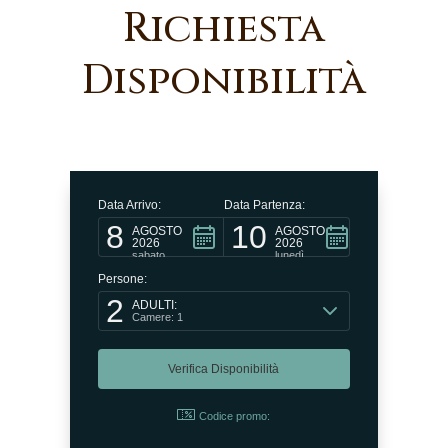
Richiesta
Disponibilità
Data Arrivo:
Data Partenza:
8
10
AGOSTO
AGOSTO
2026
2026
sabato
lunedì
Persone:
2
ADULTI:
Camere: 1
Codice promo: